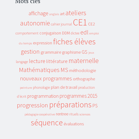
Mots clés
ateliers
affichage
art
anglais
CE1
autonomie
CE2
cahier journal
edl
conjugaison
DDM
comportement
dictee
emploi
fiches élèves
expression
du temps
gestion
GS
grammaire
graphisme
jeux
maternelle
lecture
littérature
langage
Mathématiques
MS
méthodologie
nouveaux programmes
orthographe
plan de travail
phonologie
production
peinture
programmes 2015
programmation
d'écrit
préparations
progression
PS
rentree
rituels
pédagogie coopérative
sciences
séquence
évaluations