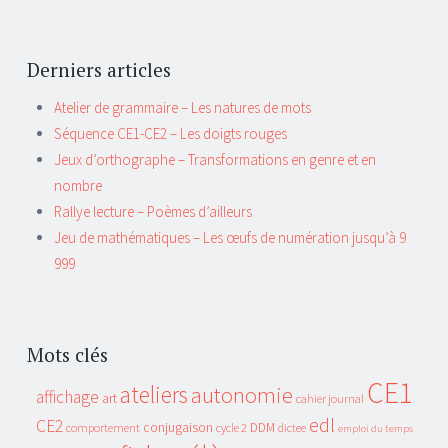
Derniers articles
Atelier de grammaire – Les natures de mots
Séquence CE1-CE2 – Les doigts rouges
Jeux d’orthographe – Transformations en genre et en
nombre
Rallye lecture – Poèmes d’ailleurs
Jeu de mathématiques – Les œufs de numération jusqu’à 9
999
Mots clés
CE1
ateliers
autonomie
affichage
art
cahier journal
edl
CE2
conjugaison
DDM
comportement
cycle 2
dictee
emploi du temps