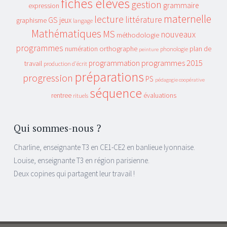
fiches élèves
gestion
grammaire
expression
maternelle
lecture
littérature
GS
jeux
graphisme
langage
Mathématiques
MS
nouveaux
méthodologie
programmes
orthographe
plan de
numération
phonologie
peinture
programmes 2015
programmation
travail
production d'écrit
préparations
progression
PS
pédagogie coopérative
séquence
rentree
évaluations
rituels
Qui sommes-nous ?
Charline, enseignante T3 en CE1-CE2 en banlieue lyonnaise.
Louise, enseignante T3 en région parisienne.
Deux copines qui partagent leur travail !