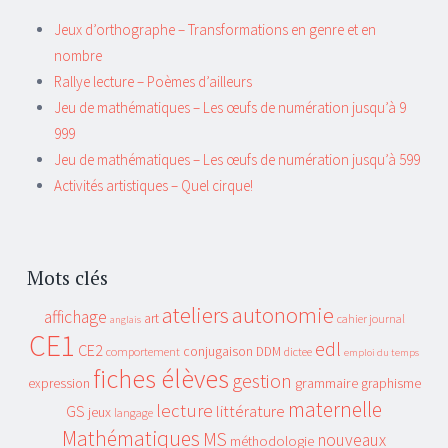
Jeux d’orthographe – Transformations en genre et en
nombre
Rallye lecture – Poèmes d’ailleurs
Jeu de mathématiques – Les œufs de numération jusqu’à 9
999
Jeu de mathématiques – Les œufs de numération jusqu’à 599
Activités artistiques – Quel cirque!
Mots clés
ateliers
autonomie
affichage
art
cahier journal
anglais
CE1
edl
CE2
conjugaison
DDM
comportement
dictee
emploi du temps
fiches élèves
gestion
grammaire
expression
graphisme
maternelle
lecture
littérature
GS
jeux
langage
Mathématiques
MS
nouveaux
méthodologie