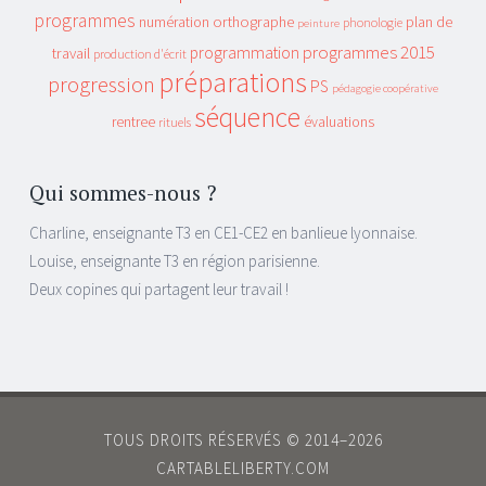
programmes
orthographe
plan de
numération
phonologie
peinture
programmes 2015
programmation
travail
production d'écrit
préparations
progression
PS
pédagogie coopérative
séquence
rentree
évaluations
rituels
Qui sommes-nous ?
Charline, enseignante T3 en CE1-CE2 en banlieue lyonnaise.
Louise, enseignante T3 en région parisienne.
Deux copines qui partagent leur travail !
TOUS DROITS RÉSERVÉS © 2014–2026
CARTABLELIBERTY.COM