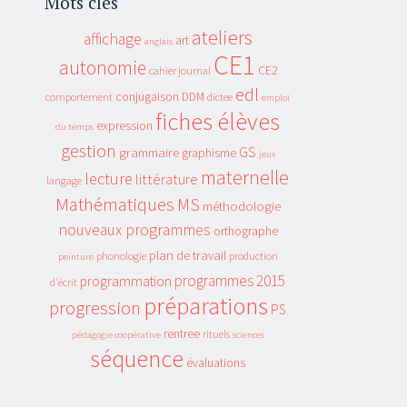
Mots clés
ateliers
affichage
art
anglais
CE1
autonomie
CE2
cahier journal
edl
conjugaison
DDM
comportement
dictee
emploi
fiches élèves
expression
du temps
gestion
GS
grammaire
graphisme
jeux
maternelle
lecture
littérature
langage
Mathématiques
MS
méthodologie
nouveaux programmes
orthographe
plan de travail
phonologie
production
peinture
programmes 2015
programmation
d'écrit
préparations
progression
PS
rentree
rituels
pédagogie coopérative
sciences
séquence
évaluations