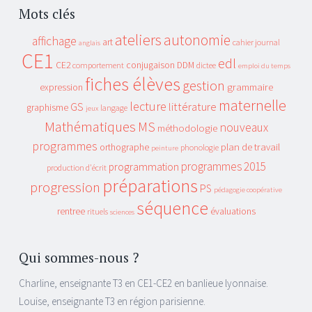
Mots clés
ateliers
autonomie
affichage
art
cahier journal
anglais
CE1
edl
CE2
conjugaison
DDM
comportement
dictee
emploi du temps
fiches élèves
gestion
grammaire
expression
maternelle
lecture
GS
littérature
graphisme
langage
jeux
Mathématiques
MS
nouveaux
méthodologie
programmes
plan de travail
orthographe
phonologie
peinture
programmes 2015
programmation
production d'écrit
préparations
progression
PS
pédagogie coopérative
séquence
rentree
évaluations
rituels
sciences
Qui sommes-nous ?
Charline, enseignante T3 en CE1-CE2 en banlieue lyonnaise.
Louise, enseignante T3 en région parisienne.