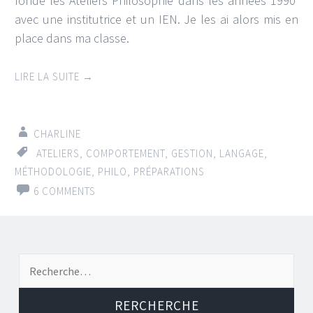
fondé les Ateliers Philosophie dans les années 1990′
avec une institutrice et un IEN. Je les ai alors mis en
place dans ma classe.
LIRE LA SUITE
→
CHARLINE
ATELIERS
,
COMPORTEMENT
,
GESTION
,
LANGAGE
,
MÉTHODOLOGIE
,
PHILO
,
PRÉPARATIONS
6 COMMENTS
Recherche de: