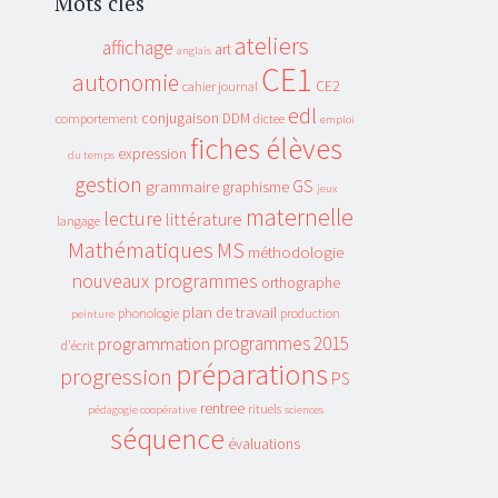
Mots clés
ateliers
affichage
art
anglais
CE1
autonomie
CE2
cahier journal
edl
conjugaison
DDM
comportement
dictee
emploi
fiches élèves
expression
du temps
gestion
GS
grammaire
graphisme
jeux
maternelle
lecture
littérature
langage
Mathématiques
MS
méthodologie
nouveaux programmes
orthographe
plan de travail
phonologie
production
peinture
programmes 2015
programmation
d'écrit
préparations
progression
PS
rentree
rituels
pédagogie coopérative
sciences
séquence
évaluations