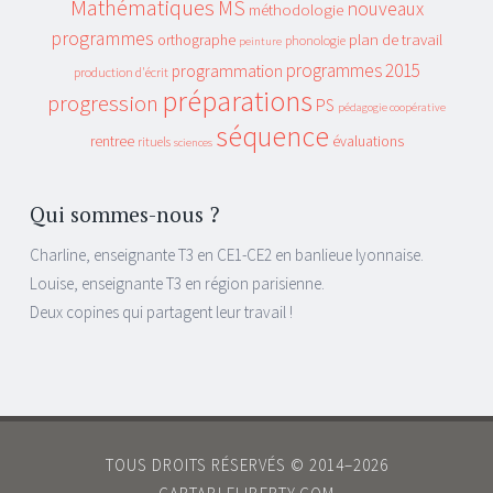
Mathématiques
MS
nouveaux
méthodologie
programmes
plan de travail
orthographe
phonologie
peinture
programmes 2015
programmation
production d'écrit
préparations
progression
PS
pédagogie coopérative
séquence
rentree
évaluations
rituels
sciences
Qui sommes-nous ?
Charline, enseignante T3 en CE1-CE2 en banlieue lyonnaise.
Louise, enseignante T3 en région parisienne.
Deux copines qui partagent leur travail !
TOUS DROITS RÉSERVÉS © 2014–2026