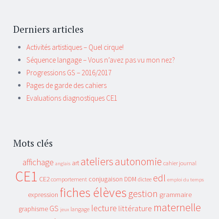
Derniers articles
Activités artistiques – Quel cirque!
Séquence langage – Vous n’avez pas vu mon nez?
Progressions GS – 2016/2017
Pages de garde des cahiers
Evaluations diagnostiques CE1
Mots clés
ateliers
autonomie
affichage
art
cahier journal
anglais
CE1
edl
CE2
conjugaison
DDM
comportement
dictee
emploi du temps
fiches élèves
gestion
grammaire
expression
maternelle
lecture
GS
littérature
graphisme
langage
jeux