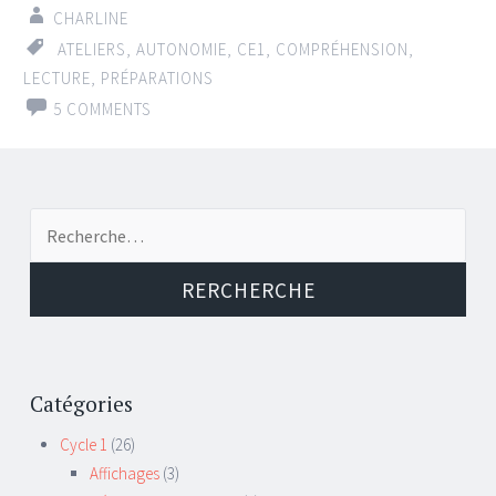
CHARLINE
ATELIERS
,
AUTONOMIE
,
CE1
,
COMPRÉHENSION
,
LECTURE
,
PRÉPARATIONS
5 COMMENTS
Recherche de:
Catégories
Cycle 1
(26)
Affichages
(3)