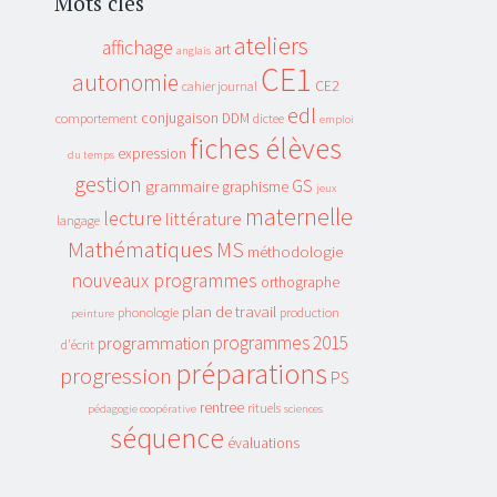
Mots clés
ateliers
affichage
art
anglais
CE1
autonomie
CE2
cahier journal
edl
conjugaison
DDM
comportement
dictee
emploi
fiches élèves
expression
du temps
gestion
GS
grammaire
graphisme
jeux
maternelle
lecture
littérature
langage
Mathématiques
MS
méthodologie
nouveaux programmes
orthographe
plan de travail
phonologie
production
peinture
programmes 2015
programmation
d'écrit
préparations
progression
PS
rentree
rituels
pédagogie coopérative
sciences
séquence
évaluations