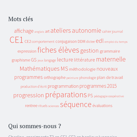
Mots clés
ateliers
autonomie
affichage
art
cahier journal
anglais
CE1
edl
CE2
conjugaison
DDM
comportement
dictee
emploi du temps
fiches élèves
gestion
grammaire
expression
maternelle
lecture
GS
littérature
graphisme
langage
jeux
Mathématiques
MS
nouveaux
méthodologie
programmes
plan de travail
orthographe
phonologie
peinture
programmes 2015
programmation
production d'écrit
préparations
progression
PS
pédagogie coopérative
séquence
rentree
évaluations
rituels
sciences
Qui sommes-nous ?