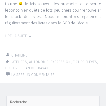
tourne
Je fais souvent les brocantes et je scrute
leboncoin en quête de lots peu chers pour renouveler
le stock de livres. Nous empruntons également
régulièrement des livres dans la BCD de l’école.
LIRE LA SUITE
→
CHARLINE
ATELIERS
,
AUTONOMIE
,
EXPRESSION
,
FICHES ÉLÈVES
,
LECTURE
,
PLAN DE TRAVAIL
LAISSER UN COMMENTAIRE
←
→
Recherche de:
Navigation d’articles