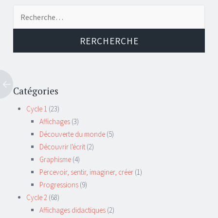
←
Recherche de:
Navigation d'article
Catégories
Cycle 1
(23)
Affichages
(3)
Découverte du monde
(5)
Découvrir l'écrit
(2)
Graphisme
(4)
Percevoir, sentir, imaginer, créer
(1)
Progressions
(9)
Cycle 2
(68)
Affichages didactiques
(2)