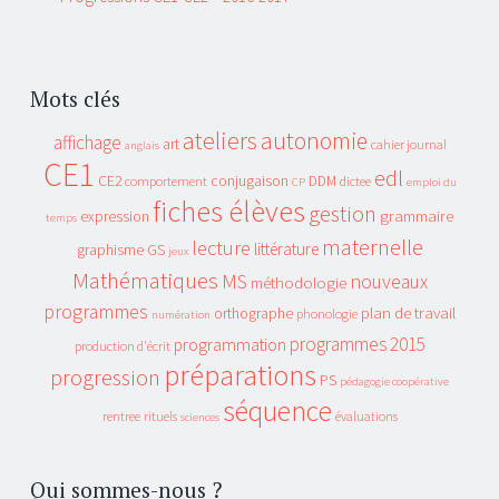
Mots clés
ateliers
autonomie
affichage
art
cahier journal
anglais
CE1
edl
CE2
conjugaison
DDM
comportement
dictee
CP
emploi du
fiches élèves
gestion
grammaire
expression
temps
maternelle
lecture
littérature
graphisme
GS
jeux
Mathématiques
MS
nouveaux
méthodologie
programmes
plan de travail
orthographe
phonologie
numération
programmes 2015
programmation
production d'écrit
préparations
progression
PS
pédagogie coopérative
séquence
rentree
rituels
évaluations
sciences
Qui sommes-nous ?