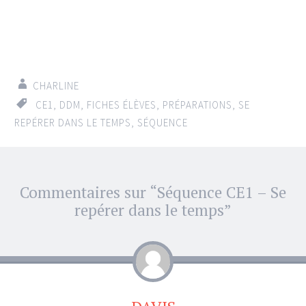
CHARLINE
CE1
,
DDM
,
FICHES ÉLÈVES
,
PRÉPARATIONS
,
SE
REPÉRER DANS LE TEMPS
,
SÉQUENCE
Commentaires sur “
Séquence CE1 – Se
←
→
Navigation d'article
repérer dans le temps
”