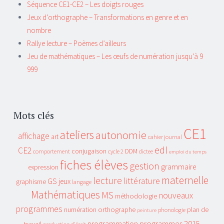
Séquence CE1-CE2 – Les doigts rouges
Jeux d’orthographe – Transformations en genre et en
nombre
Rallye lecture – Poèmes d’ailleurs
Jeu de mathématiques – Les œufs de numération jusqu’à 9
999
Mots clés
CE1
ateliers
autonomie
affichage
art
cahier journal
edl
CE2
conjugaison
DDM
comportement
cycle 2
dictee
emploi du temps
fiches élèves
gestion
grammaire
expression
maternelle
lecture
littérature
GS
jeux
graphisme
langage
Mathématiques
MS
nouveaux
méthodologie
programmes
orthographe
plan de
numération
phonologie
peinture
programmes 2015
programmation