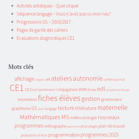
Activités artistiques – Quel cirque!
Séquence langage – Vous n’avez pas vu mon nez?
Progressions GS – 2016/2017
Pages de garde des cahiers
Evaluations diagnostiques CE1
Mots clés
ateliers
autonomie
affichage
art
cahier journal
anglais
CE1
edl
CE2
conjugaison
DDM
comportement
dictee
emploi du temps
fiches élèves
gestion
grammaire
expression
maternelle
lecture
GS
littérature
graphisme
langage
jeux
Mathématiques
MS
nouveaux
méthodologie
programmes
plan de travail
orthographe
phonologie
peinture
programmes 2015
programmation
production d'écrit