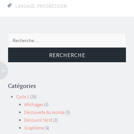
LANGAGE
,
PROGRESSION
←
→
Recherche de:
Navigation d'article
Catégories
Cycle 1
(26)
Affichages
(3)
Découverte du monde
(5)
Découvrir l'écrit
(3)
Graphisme
(4)