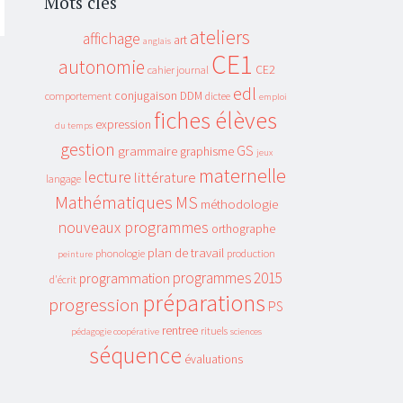
Mots clés
ateliers
affichage
art
anglais
CE1
autonomie
CE2
cahier journal
edl
conjugaison
DDM
comportement
dictee
emploi
fiches élèves
expression
du temps
gestion
GS
grammaire
graphisme
jeux
maternelle
lecture
littérature
langage
Mathématiques
MS
méthodologie
nouveaux programmes
orthographe
plan de travail
phonologie
production
peinture
programmes 2015
programmation
d'écrit
préparations
progression
PS
rentree
rituels
pédagogie coopérative
sciences
séquence
évaluations