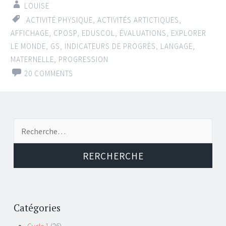
LOUISE
ACTIVITÉ PHYSIQUE
,
ACTIVITÉS ARTICTIQUES
,
AFFICHAGE
,
CPOSP
,
EDUSCOL
,
ÉVALUATIONS
,
EXPLORER
LE MONDE
,
GS
,
INDICATEURS DE PROGRÈS
,
LANGAGE
,
MATERNELLE
,
PROGRESSION
20 COMMENTS
Recherche de:
Catégories