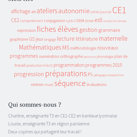
CE1
ateliers
autonomie
affichage
art
cahier journal
edl
CE2
conjugaison
DDM
comportement
cycle 2
dictee
emploi du temps
fiches élèves
gestion
grammaire
expression
maternelle
lecture
littérature
GS
jeux
graphisme
langage
Mathématiques
MS
nouveaux
méthodologie
programmes
orthographe
plan de
numération
phonologie
peinture
programmes 2015
programmation
travail
production d'écrit
préparations
progression
PS
pédagogie coopérative
séquence
rentree
évaluations
rituels
Qui sommes-nous ?
Charline, enseignante T3 en CE1-CE2 en banlieue lyonnaise.
Louise, enseignante T3 en région parisienne.
Deux copines qui partagent leur travail !