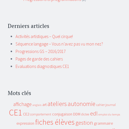
Derniers articles
Activités artistiques – Quel cirque!
Séquence langage – Vous n’avez pas vu mon nez?
Progressions GS – 2016/2017
Pages de garde des cahiers
Evaluations diagnostiques CE1
Mots clés
ateliers
autonomie
affichage
art
cahier journal
anglais
CE1
edl
CE2
conjugaison
DDM
comportement
dictee
emploi du temps
fiches élèves
gestion
grammaire
expression