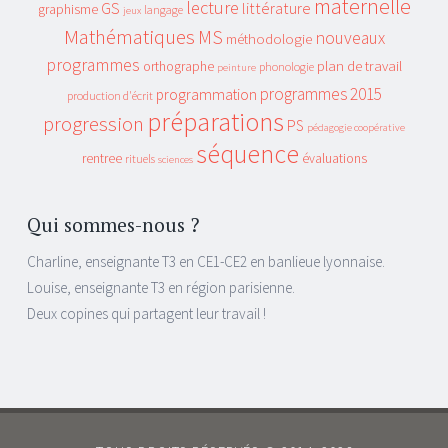
maternelle
lecture
GS
littérature
graphisme
langage
jeux
Mathématiques
MS
nouveaux
méthodologie
programmes
plan de travail
orthographe
phonologie
peinture
programmes 2015
programmation
production d'écrit
préparations
progression
PS
pédagogie coopérative
séquence
rentree
évaluations
rituels
sciences
Qui sommes-nous ?
Charline, enseignante T3 en CE1-CE2 en banlieue lyonnaise.
Louise, enseignante T3 en région parisienne.
Deux copines qui partagent leur travail !