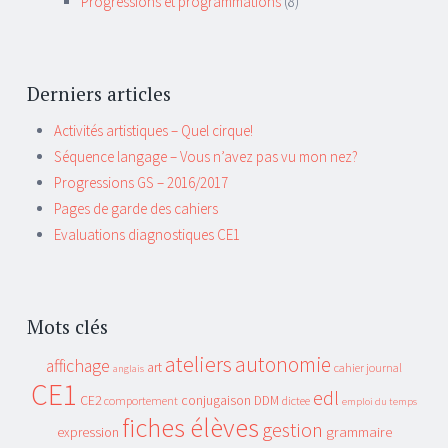
Progressions et programmations
(8)
Derniers articles
Activités artistiques – Quel cirque!
Séquence langage – Vous n’avez pas vu mon nez?
Progressions GS – 2016/2017
Pages de garde des cahiers
Evaluations diagnostiques CE1
Mots clés
ateliers
autonomie
affichage
art
cahier journal
anglais
CE1
edl
CE2
conjugaison
DDM
comportement
dictee
emploi du temps
fiches élèves
gestion
grammaire
expression